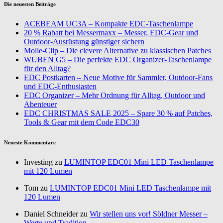
Die neuesten Beiträge
ACEBEAM UC3A – Kompakte EDC-Taschenlampe
20 % Rabatt bei Messermaxx – Messer, EDC-Gear und
Outdoor-Ausrüstung günstiger sichern
Molle-Clip – Die clevere Alternative zu klassischen Patches
WUBEN G5 – Die perfekte EDC Organizer-Taschenlampe
für den Alltag?
EDC Postkarten – Neue Motive für Sammler, Outdoor-Fans
und EDC-Enthusiasten
EDC Organizer – Mehr Ordnung für Alltag, Outdoor und
Abenteuer
EDC CHRISTMAS SALE 2025 – Spare 30 % auf Patches,
Tools & Gear mit dem Code EDC30
Neueste Kommentare
Investing zu
LUMINTOP EDC01 Mini LED Taschenlampe
mit 120 Lumen
Tom zu
LUMINTOP EDC01 Mini LED Taschenlampe mit
120 Lumen
Daniel Schneider zu
Wir stellen uns vor! Söldner Messer –
Werte und Tradition