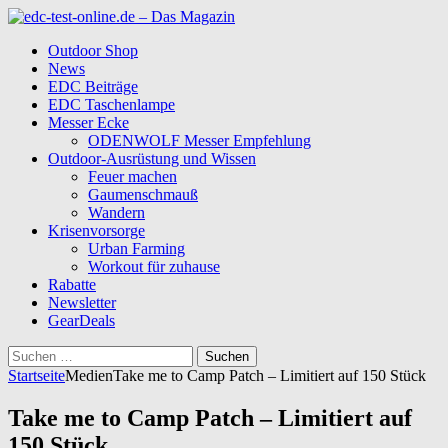
Outdoor Shop
News
EDC Beiträge
EDC Taschenlampe
Messer Ecke
ODENWOLF Messer Empfehlung
Outdoor-Ausrüstung und Wissen
Feuer machen
Gaumenschmauß
Wandern
Krisenvorsorge
Urban Farming
Workout für zuhause
Rabatte
Newsletter
GearDeals
Suchen
nach:
Startseite
Medien
Take me to Camp Patch – Limitiert auf 150 Stück
Take me to Camp Patch – Limitiert auf
150 Stück