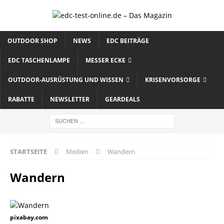
OUTDOOR SHOP
NEWS
EDC BEITRÄGE
EDC TASCHENLAMPE
MESSER ECKE
OUTDOOR-AUSRÜSTUNG UND WISSEN
KRISENVORSORGE
RABATTE
NEWSLETTER
GEARDEALS
STARTSEITE
Medien
Wandern
Wandern
pixabay.com