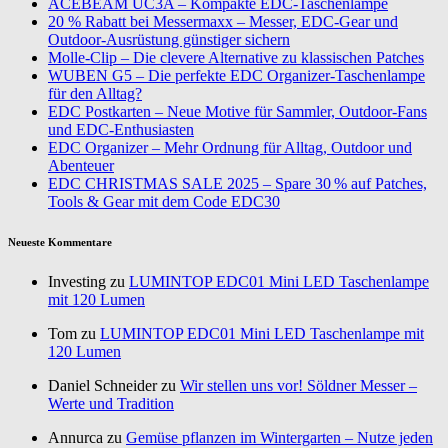
ACEBEAM UC3A – Kompakte EDC-Taschenlampe
20 % Rabatt bei Messermaxx – Messer, EDC-Gear und
Outdoor-Ausrüstung günstiger sichern
Molle-Clip – Die clevere Alternative zu klassischen Patches
WUBEN G5 – Die perfekte EDC Organizer-Taschenlampe
für den Alltag?
EDC Postkarten – Neue Motive für Sammler, Outdoor-Fans
und EDC-Enthusiasten
EDC Organizer – Mehr Ordnung für Alltag, Outdoor und
Abenteuer
EDC CHRISTMAS SALE 2025 – Spare 30 % auf Patches,
Tools & Gear mit dem Code EDC30
Neueste Kommentare
Investing zu
LUMINTOP EDC01 Mini LED Taschenlampe
mit 120 Lumen
Tom zu
LUMINTOP EDC01 Mini LED Taschenlampe mit
120 Lumen
Daniel Schneider zu
Wir stellen uns vor! Söldner Messer –
Werte und Tradition
Annurca zu
Gemüse pflanzen im Wintergarten – Nutze jeden