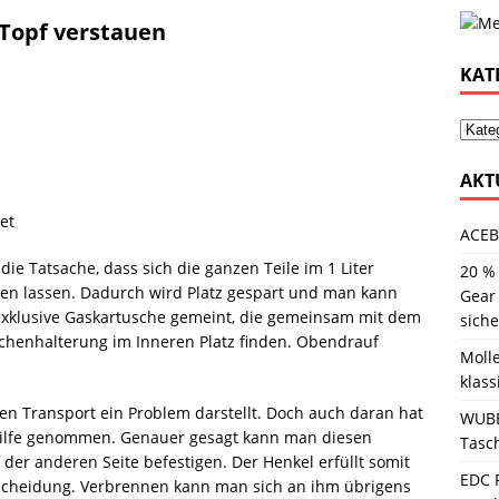
 Topf verstauen
KAT
AKT
ACEB
die Tatsache, dass sich die ganzen Teile im 1 Liter
20 %
uen lassen. Dadurch wird Platz gespart und man kann
Gear
 exklusive Gaskartusche gemeint, die gemeinsam mit dem
sich
chenhalterung im Inneren Platz finden. Obendrauf
Molle
klass
 den Transport ein Problem darstellt. Doch auch daran hat
WUBE
 Hilfe genommen. Genauer gesagt kann man diesen
Tasc
der anderen Seite befestigen. Der Henkel erfüllt somit
EDC 
scheidung. Verbrennen kann man sich an ihm übrigens