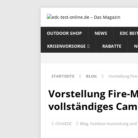
OUTDOOR SHOP
NEWS
EDC BEI
KRISENVORSORGE
RABATTE
N
STARTSEITE
BLOG
Vorstellung Fir
Vorstellung Fire-M
vollständiges Ca
ChrisEDC
Blog
,
Outdoor-Ausrüstung und