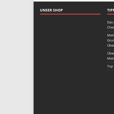
UNSER SHOP
TIP
Das 
Chec
Mein
Grun
Übe
Über
Mein
Top 