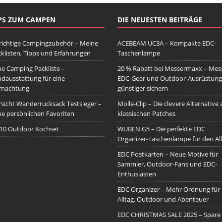
PS ZUM CAMPEN
DIE NEUESTEN BEITRÄGE
richtige Campingzubehör – Meine
ACEBEAM UC3A – Kompakte EDC-
klisten, Tipps und Erfahrungen
Taschenlampe
e Camping Packliste –
20 % Rabatt bei Messermaxx – Mess
dausstattung für eine
EDC-Gear und Outdoor-Ausrüstung
rnachtung
günstiger sichern
sicht Wanderrucksack Testsieger –
Molle-Clip – Die clevere Alternative 
e persönlichen Favoriten
klassischen Patches
10 Outdoor Kochset
WUBEN G5 – Die perfekte EDC
Organizer-Taschenlampe für den All
EDC Postkarten – Neue Motive für
Sammler, Outdoor-Fans und EDC-
Enthusiasten
EDC Organizer – Mehr Ordnung für
Alltag, Outdoor und Abenteuer
EDC CHRISTMAS SALE 2025 – Spare