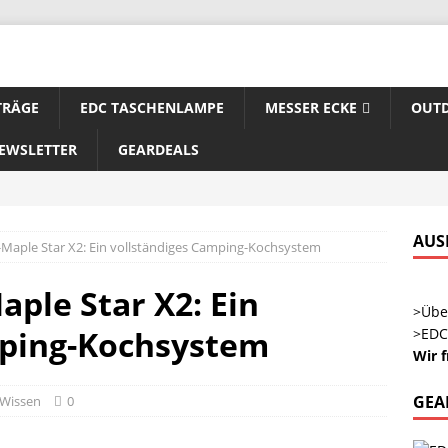
TRÄGE
EDC TASCHENLAMPE
MESSER ECKE
OUTD
EWSLETTER
GEARDEALS
AUS
e-Maple Star X2: Ein vollständiges Camping-Kochsystem
aple Star X2: Ein
>Übe
mping-Kochsystem
>EDC
Wir 
GEA
 Wissen
0