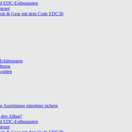
nd EDC-Enthusiasten
teuer
ols & Gear mit dem Code EDC30
 Erfahrungen
chtung
voriten
-Ausrüstung günstiger sichern
den Alltag?
nd EDC-Enthusiasten
teuer