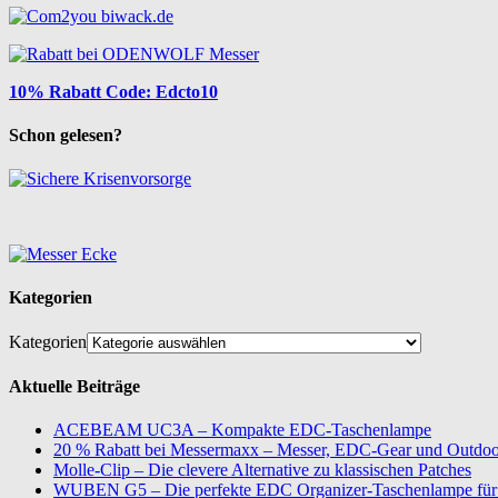
10% Rabatt Code: Edcto10
Schon gelesen?
Kategorien
Kategorien
Aktuelle Beiträge
ACEBEAM UC3A – Kompakte EDC-Taschenlampe
20 % Rabatt bei Messermaxx – Messer, EDC-Gear und Outdoor
Molle-Clip – Die clevere Alternative zu klassischen Patches
WUBEN G5 – Die perfekte EDC Organizer-Taschenlampe für 