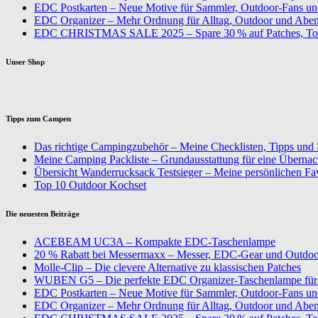
EDC Postkarten – Neue Motive für Sammler, Outdoor-Fans u
EDC Organizer – Mehr Ordnung für Alltag, Outdoor und Aben
EDC CHRISTMAS SALE 2025 – Spare 30 % auf Patches, To
Unser Shop
Tipps zum Campen
Das richtige Campingzubehör – Meine Checklisten, Tipps und
Meine Camping Packliste – Grundausstattung für eine Überna
Übersicht Wanderrucksack Testsieger – Meine persönlichen Fa
Top 10 Outdoor Kochset
Die neuesten Beiträge
ACEBEAM UC3A – Kompakte EDC-Taschenlampe
20 % Rabatt bei Messermaxx – Messer, EDC-Gear und Outdoor
Molle-Clip – Die clevere Alternative zu klassischen Patches
WUBEN G5 – Die perfekte EDC Organizer-Taschenlampe für 
EDC Postkarten – Neue Motive für Sammler, Outdoor-Fans u
EDC Organizer – Mehr Ordnung für Alltag, Outdoor und Aben