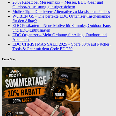
20 % Rabatt bei Messermaxx – Messer, EDC-Gear und
Outdoor-Ausrüstung günstiger sichern
Molle-Clip – Die clevere Alternative zu klassischen Patches
WUBEN G5 – Die perfekte EDC Organizer-Taschenlampe
für den Alltag?
EDC Postkarten – Neue Motive für Sammler, Outdoor-Fans
und EDC-Enthusiasten
EDC Organizer – Mehr Ordnung für Alltag, Outdoor und
Abenteuer
EDC CHRISTMAS SALE 2025 – Spare 30 % auf Patches,
Tools & Gear mit dem Code EDC30
Unser Shop