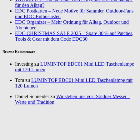
für den Alltag?
EDC Postkarten – Neue Motive für Sammler, Outdoor-Fans
und EDC-Enthusiasten
EDC Organizer – Mehr Ordnung für Alltag, Outdoor und
Abenteuer
EDC CHRISTMAS SALE 2025 – Spare 30 % auf Patches,
Tools & Gear mit dem Code EDC30
Neueste Kommentare
Investing zu
LUMINTOP EDC01 Mini LED Taschenlampe
mit 120 Lumen
Tom zu
LUMINTOP EDC01 Mini LED Taschenlampe mit
120 Lumen
Daniel Schneider zu
Wir stellen uns vor! Söldner Messer –
Werte und Tradition
Annurca zu
Gemüse pflanzen im Wintergarten – Nutze jeden
Platz
Nadine Andersson zu
Wandern: Meine Megamarsch
Erfahrung – die Vorbereitung & Packlisten