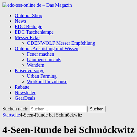
Outdoor Shop
News
EDC Beiträge
EDC Taschenlampe
Messer Ecke
ODENWOLF Messer Empfehlung
Outdoor-Ausrüstung und Wissen
Feuer machen
Gaumenschmauß
Wandern
Krisenvorsorge
Urban Farming
Workout für zuhause
Rabatte
Newsletter
GearDeals
Suchen nach:
Startseite
4-Seen-Runde bei Schmöckwitz
4-Seen-Runde bei Schmöckwitz