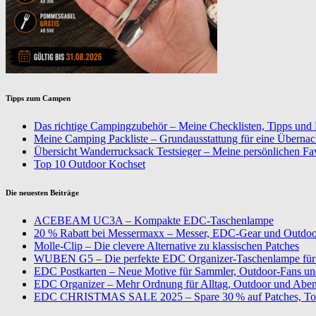
Tipps zum Campen
Das richtige Campingzubehör – Meine Checklisten, Tipps und
Meine Camping Packliste – Grundausstattung für eine Überna
Übersicht Wanderrucksack Testsieger – Meine persönlichen Fa
Top 10 Outdoor Kochset
Die neuesten Beiträge
ACEBEAM UC3A – Kompakte EDC-Taschenlampe
20 % Rabatt bei Messermaxx – Messer, EDC-Gear und Outdoor
Molle-Clip – Die clevere Alternative zu klassischen Patches
WUBEN G5 – Die perfekte EDC Organizer-Taschenlampe für 
EDC Postkarten – Neue Motive für Sammler, Outdoor-Fans u
EDC Organizer – Mehr Ordnung für Alltag, Outdoor und Aben
EDC CHRISTMAS SALE 2025 – Spare 30 % auf Patches, To