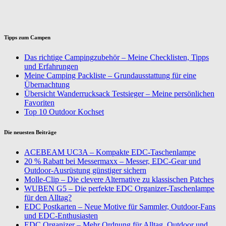
Tipps zum Campen
Das richtige Campingzubehör – Meine Checklisten, Tipps
und Erfahrungen
Meine Camping Packliste – Grundausstattung für eine
Übernachtung
Übersicht Wanderrucksack Testsieger – Meine persönlichen
Favoriten
Top 10 Outdoor Kochset
Die neuesten Beiträge
ACEBEAM UC3A – Kompakte EDC-Taschenlampe
20 % Rabatt bei Messermaxx – Messer, EDC-Gear und
Outdoor-Ausrüstung günstiger sichern
Molle-Clip – Die clevere Alternative zu klassischen Patches
WUBEN G5 – Die perfekte EDC Organizer-Taschenlampe
für den Alltag?
EDC Postkarten – Neue Motive für Sammler, Outdoor-Fans
und EDC-Enthusiasten
EDC Organizer – Mehr Ordnung für Alltag, Outdoor und