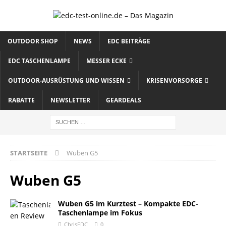
OUTDOOR SHOP
NEWS
EDC BEITRÄGE
EDC TASCHENLAMPE
MESSER ECKE
OUTDOOR-AUSRÜSTUNG UND WISSEN
KRISENVORSORGE
RABATTE
NEWSLETTER
GEARDEALS
STARTSEITE
Wuben G5
Wuben G5
Wuben G5 im Kurztest – Kompakte EDC-
Taschenlampe im Fokus
ChrisEDC
0