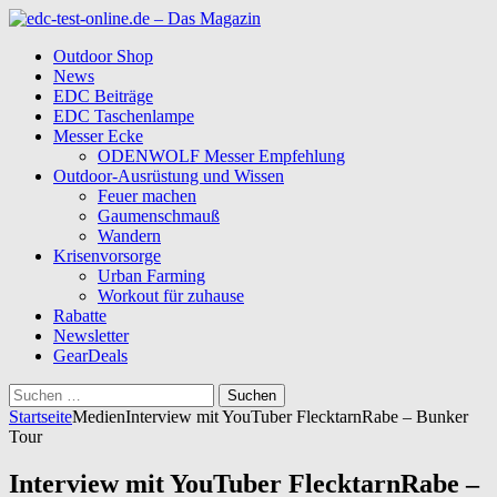
Outdoor Shop
News
EDC Beiträge
EDC Taschenlampe
Messer Ecke
ODENWOLF Messer Empfehlung
Outdoor-Ausrüstung und Wissen
Feuer machen
Gaumenschmauß
Wandern
Krisenvorsorge
Urban Farming
Workout für zuhause
Rabatte
Newsletter
GearDeals
Suchen
nach:
Startseite
Medien
Interview mit YouTuber FlecktarnRabe – Bunker
Tour
Interview mit YouTuber FlecktarnRabe –