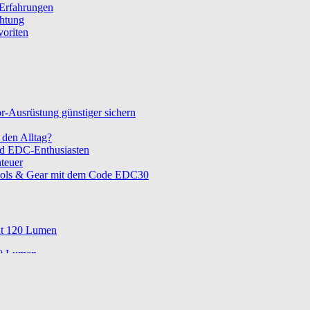
 Erfahrungen
chtung
voriten
-Ausrüstung günstiger sichern
den Alltag?
nd EDC-Enthusiasten
teuer
ols & Gear mit dem Code EDC30
t 120 Lumen
0 Lumen
te und Tradition
atz