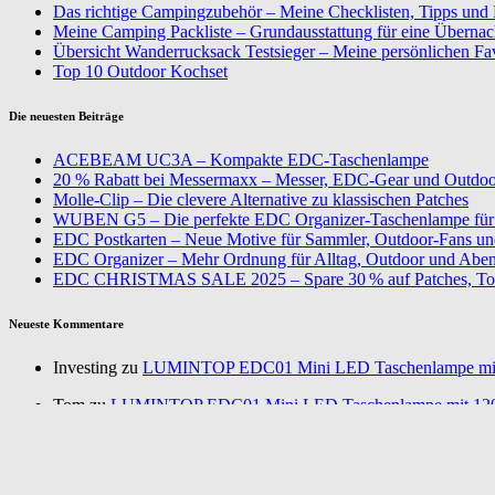
Das richtige Campingzubehör – Meine Checklisten, Tipps und
Meine Camping Packliste – Grundausstattung für eine Überna
Übersicht Wanderrucksack Testsieger – Meine persönlichen Fa
Top 10 Outdoor Kochset
Die neuesten Beiträge
ACEBEAM UC3A – Kompakte EDC-Taschenlampe
20 % Rabatt bei Messermaxx – Messer, EDC-Gear und Outdoor
Molle-Clip – Die clevere Alternative zu klassischen Patches
WUBEN G5 – Die perfekte EDC Organizer-Taschenlampe für 
EDC Postkarten – Neue Motive für Sammler, Outdoor-Fans u
EDC Organizer – Mehr Ordnung für Alltag, Outdoor und Aben
EDC CHRISTMAS SALE 2025 – Spare 30 % auf Patches, To
Neueste Kommentare
Investing zu
LUMINTOP EDC01 Mini LED Taschenlampe mi
Tom zu
LUMINTOP EDC01 Mini LED Taschenlampe mit 12
Daniel Schneider zu
Wir stellen uns vor! Söldner Messer – Wer
Annurca zu
Gemüse pflanzen im Wintergarten – Nutze jeden Pl