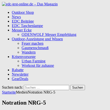
Outdoor Shop
News
EDC Beiträge
EDC Taschenlampe
Messer Ecke
ODENWOLF Messer Empfehlung
Outdoor-Ausrüstung und Wissen
Feuer machen
Gaumenschmauß
Wandern
Krisenvorsorge
Urban Farming
Workout für zuhause
Rabatte
Newsletter
GearDeals
Suchen nach:
Startseite
Medien
Notration NRG-5
Notration NRG-5