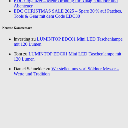
EDC Organizer – Mehr Ordnung für Alltag, Outdoor und
Abenteuer
EDC CHRISTMAS SALE 2025 – Spare 30 % auf Patches,
Tools & Gear mit dem Code EDC30
Neueste Kommentare
Investing zu
LUMINTOP EDC01 Mini LED Taschenlampe
mit 120 Lumen
Tom zu
LUMINTOP EDC01 Mini LED Taschenlampe mit
120 Lumen
Daniel Schneider zu
Wir stellen uns vor! Söldner Messer –
Werte und Tradition
Annurca zu
Gemüse pflanzen im Wintergarten – Nutze jeden
Platz
Nadine Andersson zu
Wandern: Meine Megamarsch
Erfahrung – die Vorbereitung & Packlisten
Über mich
Kontakt
Impressum