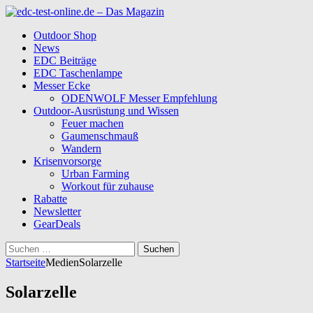
Outdoor Shop
News
EDC Beiträge
EDC Taschenlampe
Messer Ecke
ODENWOLF Messer Empfehlung
Outdoor-Ausrüstung und Wissen
Feuer machen
Gaumenschmauß
Wandern
Krisenvorsorge
Urban Farming
Workout für zuhause
Rabatte
Newsletter
GearDeals
Suchen
nach:
Startseite
Medien
Solarzelle
Solarzelle