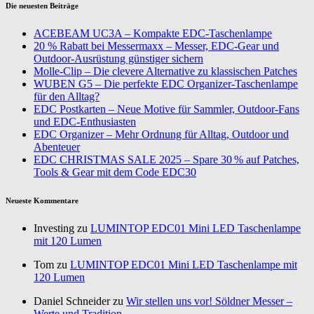
Die neuesten Beiträge
ACEBEAM UC3A – Kompakte EDC-Taschenlampe
20 % Rabatt bei Messermaxx – Messer, EDC-Gear und
Outdoor-Ausrüstung günstiger sichern
Molle-Clip – Die clevere Alternative zu klassischen Patches
WUBEN G5 – Die perfekte EDC Organizer-Taschenlampe
für den Alltag?
EDC Postkarten – Neue Motive für Sammler, Outdoor-Fans
und EDC-Enthusiasten
EDC Organizer – Mehr Ordnung für Alltag, Outdoor und
Abenteuer
EDC CHRISTMAS SALE 2025 – Spare 30 % auf Patches,
Tools & Gear mit dem Code EDC30
Neueste Kommentare
Investing zu
LUMINTOP EDC01 Mini LED Taschenlampe
mit 120 Lumen
Tom zu
LUMINTOP EDC01 Mini LED Taschenlampe mit
120 Lumen
Daniel Schneider zu
Wir stellen uns vor! Söldner Messer –
Werte und Tradition