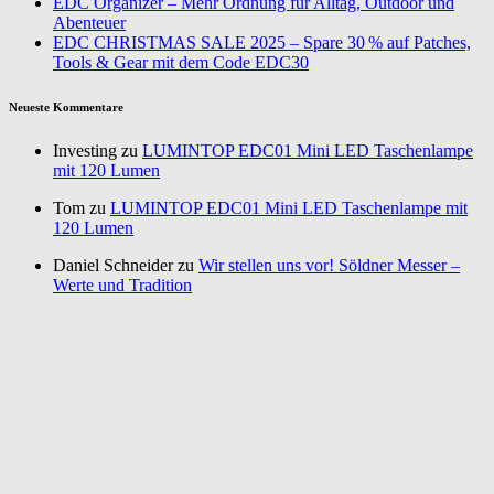
EDC Organizer – Mehr Ordnung für Alltag, Outdoor und
Abenteuer
EDC CHRISTMAS SALE 2025 – Spare 30 % auf Patches,
Tools & Gear mit dem Code EDC30
Neueste Kommentare
Investing zu
LUMINTOP EDC01 Mini LED Taschenlampe
mit 120 Lumen
Tom zu
LUMINTOP EDC01 Mini LED Taschenlampe mit
120 Lumen
Daniel Schneider zu
Wir stellen uns vor! Söldner Messer –
Werte und Tradition
Annurca zu
Gemüse pflanzen im Wintergarten – Nutze jeden
Platz
Nadine Andersson zu
Wandern: Meine Megamarsch
Erfahrung – die Vorbereitung & Packlisten
Über mich
Kontakt
Impressum