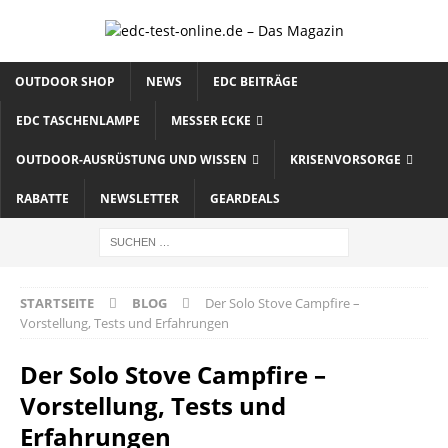
OUTDOOR SHOP
NEWS
EDC BEITRÄGE
EDC TASCHENLAMPE
MESSER ECKE
OUTDOOR-AUSRÜSTUNG UND WISSEN
KRISENVORSORGE
RABATTE
NEWSLETTER
GEARDEALS
STARTSEITE
BLOG
Der Solo Stove Campfire –
Vorstellung, Tests und Erfahrungen
Der Solo Stove Campfire –
Vorstellung, Tests und
Erfahrungen