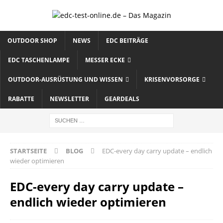
OUTDOOR SHOP
NEWS
EDC BEITRÄGE
EDC TASCHENLAMPE
MESSER ECKE
OUTDOOR-AUSRÜSTUNG UND WISSEN
KRISENVORSORGE
RABATTE
NEWSLETTER
GEARDEALS
STARTSEITE
BLOG
EDC-every day carry update – endlich
wieder optimieren
EDC-every day carry update –
endlich wieder optimieren