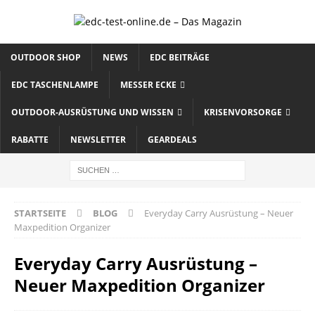
OUTDOOR SHOP
NEWS
EDC BEITRÄGE
EDC TASCHENLAMPE
MESSER ECKE
OUTDOOR-AUSRÜSTUNG UND WISSEN
KRISENVORSORGE
RABATTE
NEWSLETTER
GEARDEALS
STARTSEITE
BLOG
Everyday Carry Ausrüstung – Neuer
Maxpedition Organizer
Everyday Carry Ausrüstung –
Neuer Maxpedition Organizer