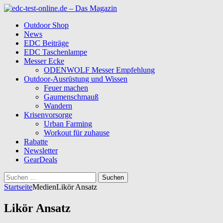
Outdoor Shop
News
EDC Beiträge
EDC Taschenlampe
Messer Ecke
ODENWOLF Messer Empfehlung
Outdoor-Ausrüstung und Wissen
Feuer machen
Gaumenschmauß
Wandern
Krisenvorsorge
Urban Farming
Workout für zuhause
Rabatte
Newsletter
GearDeals
Suchen
nach:
Startseite
Medien
Likör Ansatz
Likör Ansatz