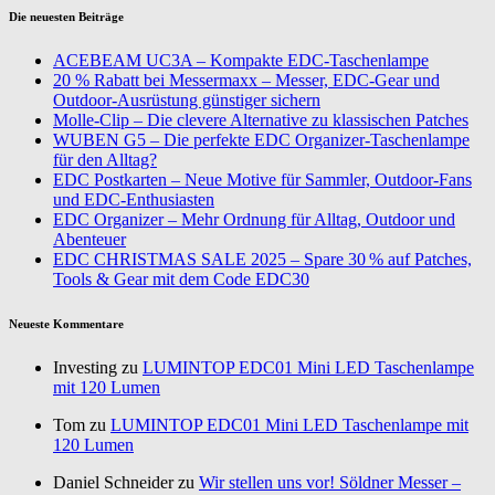
Die neuesten Beiträge
ACEBEAM UC3A – Kompakte EDC-Taschenlampe
20 % Rabatt bei Messermaxx – Messer, EDC-Gear und
Outdoor-Ausrüstung günstiger sichern
Molle-Clip – Die clevere Alternative zu klassischen Patches
WUBEN G5 – Die perfekte EDC Organizer-Taschenlampe
für den Alltag?
EDC Postkarten – Neue Motive für Sammler, Outdoor-Fans
und EDC-Enthusiasten
EDC Organizer – Mehr Ordnung für Alltag, Outdoor und
Abenteuer
EDC CHRISTMAS SALE 2025 – Spare 30 % auf Patches,
Tools & Gear mit dem Code EDC30
Neueste Kommentare
Investing zu
LUMINTOP EDC01 Mini LED Taschenlampe
mit 120 Lumen
Tom zu
LUMINTOP EDC01 Mini LED Taschenlampe mit
120 Lumen
Daniel Schneider zu
Wir stellen uns vor! Söldner Messer –