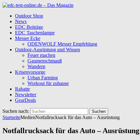
Outdoor Shop
News
EDC Beiträge
EDC Taschenlampe
Messer Ecke
ODENWOLF Messer Empfehlung
Outdoor-Ausrüstung und Wissen
Feuer machen
Gaumenschmauß
Wandern
Krisenvorsorge
Urban Farming
Workout für zuhause
Rabatte
Newsletter
GearDeals
Suchen nach:
Startseite
Medien
Notfallrucksack für das Auto – Ausrüstung
Notfallrucksack für das Auto – Ausrüstung