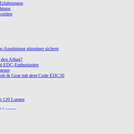
 Erfahrungen
chtung
voriten
-Ausrüstung günstiger sichern
den Alltag?
nd EDC-Enthusiasten
teuer
ols & Gear mit dem Code EDC30
t 120 Lumen
0 Lumen
te und Tradition
atz