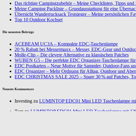
Das richtige Campingzubehör – Meine Checklisten, Tipps und
Meine Camping Packliste – Grundausstattung für eine Überna
Übersicht Wanderrucksack Testsieger – Meine persönlichen Fa
Top 10 Outdoor Kochset
Die neuesten Beiträge
ACEBEAM UC3A – Kompakte EDC-Taschenlampe
20 % Rabatt bei Messermaxx – Messer, EDC-Gear und Outdoor
Molle-Clip – Die clevere Alternative zu klassischen Patches
WUBEN G5 – Die perfekte EDC Organizer-Taschenlampe für 
EDC Postkarten – Neue Motive für Sammler, Outdoor-Fans u
EDC Organizer – Mehr Ordnung für Alltag, Outdoor und Aben
EDC CHRISTMAS SALE 2025 – Spare 30 % auf Patches, To
Neueste Kommentare
Investing zu
LUMINTOP EDC01 Mini LED Taschenlampe mi
Tom zu
LUMINTOP EDC01 Mini LED Taschenlampe mit 12
Daniel Schneider zu
Wir stellen uns vor! Söldner Messer – Wer
Annurca zu
Gemüse pflanzen im Wintergarten – Nutze jeden Pl