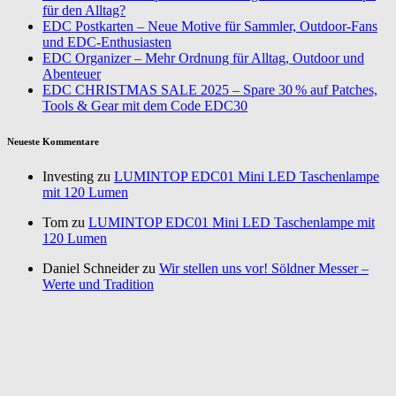
für den Alltag?
EDC Postkarten – Neue Motive für Sammler, Outdoor-Fans
und EDC-Enthusiasten
EDC Organizer – Mehr Ordnung für Alltag, Outdoor und
Abenteuer
EDC CHRISTMAS SALE 2025 – Spare 30 % auf Patches,
Tools & Gear mit dem Code EDC30
Neueste Kommentare
Investing zu
LUMINTOP EDC01 Mini LED Taschenlampe
mit 120 Lumen
Tom zu
LUMINTOP EDC01 Mini LED Taschenlampe mit
120 Lumen
Daniel Schneider zu
Wir stellen uns vor! Söldner Messer –
Werte und Tradition
Annurca zu
Gemüse pflanzen im Wintergarten – Nutze jeden
Platz
Nadine Andersson zu
Wandern: Meine Megamarsch
Erfahrung – die Vorbereitung & Packlisten