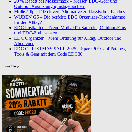
20 % Rabatt bei Messermaxx – Messer, EDC-Gear und
Outdoor-Ausrüstung günstiger sichern
Molle-Clip – Die clevere Alternative zu klassischen Patches
WUBEN G5 – Die perfekte EDC Organizer-Taschenlampe
für den Alltag?
EDC Postkarten – Neue Motive für Sammler, Outdoor-Fans
und EDC-Enthusiasten
EDC Organizer – Mehr Ordnung für Alltag, Outdoor und
Abenteuer
EDC CHRISTMAS SALE 2025 – Spare 30 % auf Patches,
Tools & Gear mit dem Code EDC30
Unser Shop