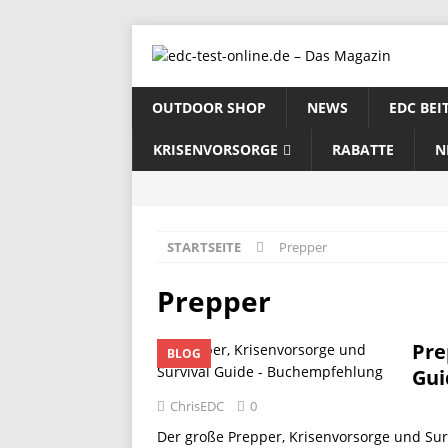
OUTDOOR SHOP
NEWS
EDC BEI
KRISENVORSORGE
RABATTE
N
STARTSEITE
Prepper
Prepper
Pre
BLOG
Gui
ChrisEDC
0
Der große Prepper, Krisenvorsorge und Surv