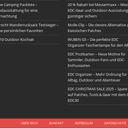
e Camping Packliste –
20 % Rabatt bei Messermaxx – Mess
dausstattung für eine
EDC-Gear und Outdoor-Ausrüstung
rnachtung
günstiger sichern
sicht Wanderrucksack Testsieger –
Molle-Clip – Die clevere Alternative 
e persönlichen Favoriten
klassischen Patches
10 Outdoor Kochset
WUBEN G5 – Die perfekte EDC
Organizer-Taschenlampe für den All
EDC Postkarten – Neue Motive für
Sammler, Outdoor-Fans und EDC-
Enthusiasten
EDC Organizer – Mehr Ordnung für
Alltag, Outdoor und Abenteuer
EDC CHRISTMAS SALE 2025 – Spare
auf Patches, Tools & Gear mit dem
EDC30
ÜBER MICH
KONTAKT
IMPRESSUM
DATENSCHUTZ