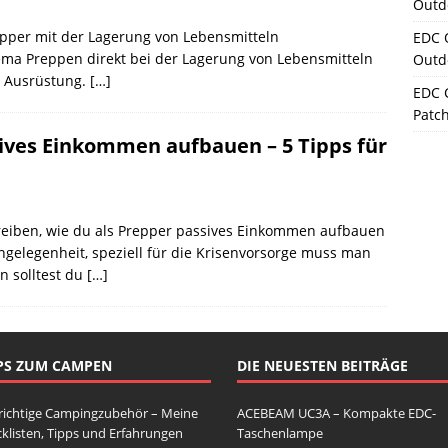
Outd
repper mit der Lagerung von Lebensmitteln
EDC 
ema Preppen direkt bei der Lagerung von Lebensmitteln
Outd
e Ausrüstung.
[…]
EDC 
Patc
ives Einkommen aufbauen – 5 Tipps für
hreiben, wie du als Prepper passives Einkommen aufbauen
Angelegenheit, speziell für die Krisenvorsorge muss man
n solltest du
[…]
PS ZUM CAMPEN
DIE NEUESTEN BEITRÄGE
richtige Campingzubehör – Meine
ACEBEAM UC3A – Kompakte EDC-
klisten, Tipps und Erfahrungen
Taschenlampe