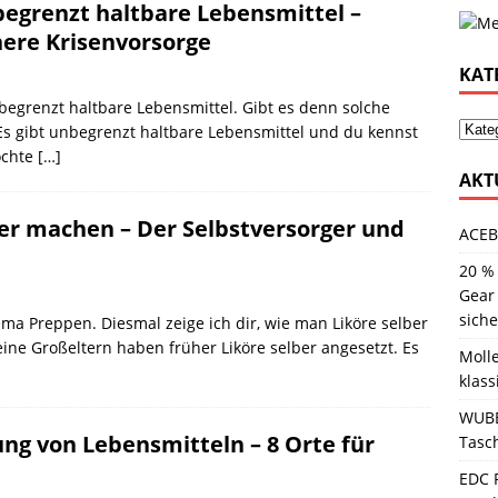
egrenzt haltbare Lebensmittel –
here Krisenvorsorge
KAT
egrenzt haltbare Lebensmittel. Gibt es denn solche
 Es gibt unbegrenzt haltbare Lebensmittel und du kennst
öchte
[…]
AKT
ber machen – Der Selbstversorger und
ACEB
20 %
Gear
sich
ma Preppen. Diesmal zeige ich dir, wie man Liköre selber
ne Großeltern haben früher Liköre selber angesetzt. Es
Molle
klass
WUBE
ng von Lebensmitteln – 8 Orte für
Tasc
EDC 