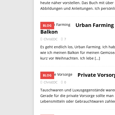
heute näher vorstellen. Das Buch mit über 
Abbildungen und Anleitungen. Ich persönl
Urban Farming
BLOG
Balkon
ChrisEDC
7
Es geht endlich los, Urban Farming. Ich h
wie ich meinen Balkon für meinen Gemüsea
kurz vor Weihnachten. Ich lebe
[…]
Private Vorsor
BLOG
ChrisEDC
0
Tauschwaren und Luxusgegenstände waren 
Gerade für die private Vorsorge sollte man 
Lebensmitteln oder Gebrauchtwaren zahlen