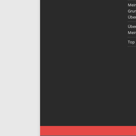
Mein
Grun
Übe
Über
Mein
Top 