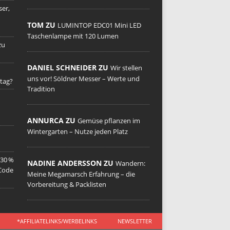
er,
TOM ZU
LUMINTOP EDC01 Mini LED
Taschenlampe mit 120 Lumen
zu
DANIEL SCHNEIDER ZU
Wir stellen
uns vor! Söldner Messer – Werte und
tag?
Tradition
ANNURCA ZU
Gemüse pflanzen im
Wintergarten – Nutze jeden Platz
 30 %
NADINE ANDERSSON ZU
Wandern:
 Code
Meine Megamarsch Erfahrung – die
Vorbereitung & Packlisten
*AFFILIATELINKS/WERBELINKS
NEWSLETTER