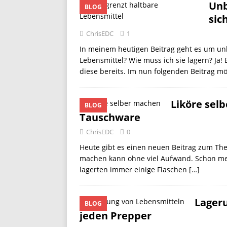
Unb
BLOG
sic
ChrisEDC
1
In meinem heutigen Beitrag geht es um unb
Lebensmittel? Wie muss ich sie lagern? Ja!
diese bereits. Im nun folgenden Beitrag m
Liköre sel
BLOG
Tauschware
ChrisEDC
0
Heute gibt es einen neuen Beitrag zum The
machen kann ohne viel Aufwand. Schon mei
lagerten immer einige Flaschen
[…]
Lageru
BLOG
jeden Prepper