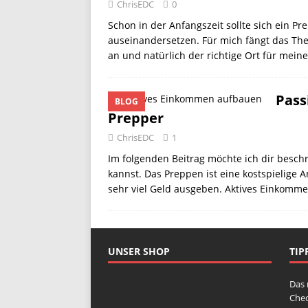
ChrisEDC
0
Schon in der Anfangszeit sollte sich ein P
auseinandersetzen. Für mich fängt das Th
an und natürlich der richtige Ort für mein
Pass
BLOG
Prepper
ChrisEDC
1
Im folgenden Beitrag möchte ich dir besc
kannst. Das Preppen ist eine kostspielige 
sehr viel Geld ausgeben. Aktives Einkomme
UNSER SHOP
TIP
Das 
Chec