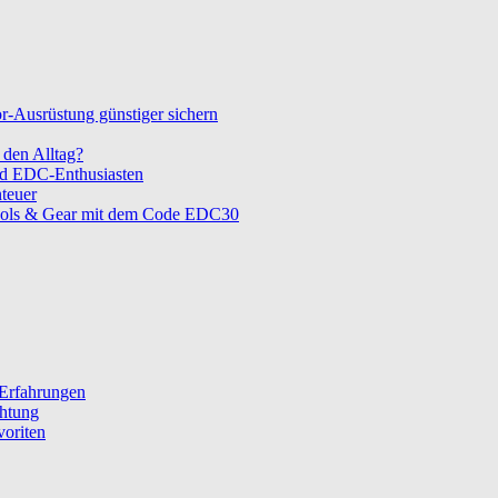
-Ausrüstung günstiger sichern
den Alltag?
nd EDC-Enthusiasten
teuer
ols & Gear mit dem Code EDC30
 Erfahrungen
chtung
voriten