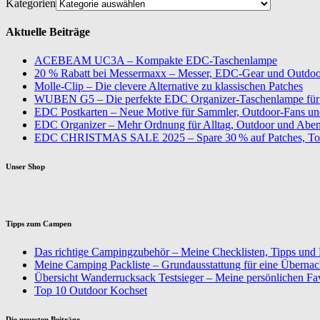
Kategorien
Aktuelle Beiträge
ACEBEAM UC3A – Kompakte EDC-Taschenlampe
20 % Rabatt bei Messermaxx – Messer, EDC-Gear und Outdoor
Molle-Clip – Die clevere Alternative zu klassischen Patches
WUBEN G5 – Die perfekte EDC Organizer-Taschenlampe für 
EDC Postkarten – Neue Motive für Sammler, Outdoor-Fans u
EDC Organizer – Mehr Ordnung für Alltag, Outdoor und Aben
EDC CHRISTMAS SALE 2025 – Spare 30 % auf Patches, To
Unser Shop
Tipps zum Campen
Das richtige Campingzubehör – Meine Checklisten, Tipps und
Meine Camping Packliste – Grundausstattung für eine Überna
Übersicht Wanderrucksack Testsieger – Meine persönlichen Fa
Top 10 Outdoor Kochset
Die neuesten Beiträge