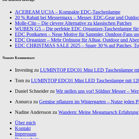
ACEBEAM UC3A – Kompakte EDC-Taschenlampe
20 % Rabatt bei Messermaxx – Messer, EDC-Gear und Outdoor
Molle-Clip – Die clevere Alternative zu klassischen Patches
WUBEN G5 – Die perfekte EDC Organizer-Taschenlampe für 
EDC Postkarten – Neue Motive für Sammler, Outdoor-Fans u
EDC Organizer – Mehr Ordnung für Alltag, Outdoor und Aben
EDC CHRISTMAS SALE 2025 – Spare 30 % auf Patches, To
Neueste Kommentare
Investing zu
LUMINTOP EDC01 Mini LED Taschenlampe mi
Tom zu
LUMINTOP EDC01 Mini LED Taschenlampe mit 12
Daniel Schneider zu
Wir stellen uns vor! Söldner Messer – Wer
Annurca zu
Gemüse pflanzen im Wintergarten – Nutze jeden Pl
Nadine Andersson zu
Wandern: Meine Megamarsch Erfahrung –
Über mich
Kontakt
Impressum