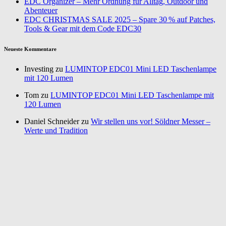
EDC Organizer – Mehr Ordnung für Alltag, Outdoor und
Abenteuer
EDC CHRISTMAS SALE 2025 – Spare 30 % auf Patches,
Tools & Gear mit dem Code EDC30
Neueste Kommentare
Investing zu
LUMINTOP EDC01 Mini LED Taschenlampe
mit 120 Lumen
Tom zu
LUMINTOP EDC01 Mini LED Taschenlampe mit
120 Lumen
Daniel Schneider zu
Wir stellen uns vor! Söldner Messer –
Werte und Tradition
Annurca zu
Gemüse pflanzen im Wintergarten – Nutze jeden
Platz
Nadine Andersson zu
Wandern: Meine Megamarsch
Erfahrung – die Vorbereitung & Packlisten
Über mich
Kontakt
Impressum