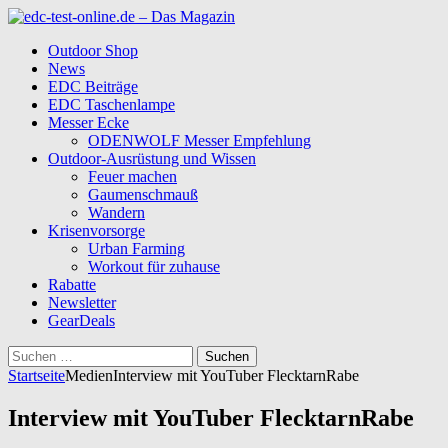
Outdoor Shop
News
EDC Beiträge
EDC Taschenlampe
Messer Ecke
ODENWOLF Messer Empfehlung
Outdoor-Ausrüstung und Wissen
Feuer machen
Gaumenschmauß
Wandern
Krisenvorsorge
Urban Farming
Workout für zuhause
Rabatte
Newsletter
GearDeals
Suchen
nach:
Startseite
Medien
Interview mit YouTuber FlecktarnRabe
Interview mit YouTuber FlecktarnRabe