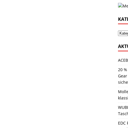
KAT
AKT
ACEB
20 %
Gear
sich
Molle
klass
WUBE
Tasc
EDC 