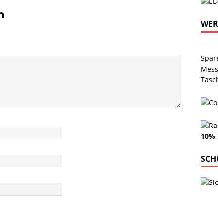
n
WE
Spar
Mess
Tasc
10% 
SCH