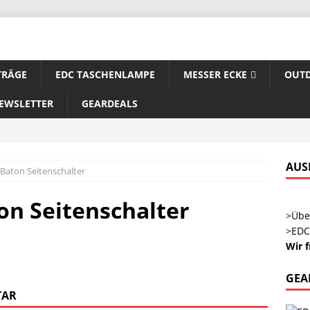
TRÄGE
EDC TASCHENLAMPE
MESSER ECKE
OUTD
EWSLETTER
GEARDEALS
AUS
I Baton Seitenschalter
ton Seitenschalter
>Übe
>EDC
Wir 
GEA
TAR