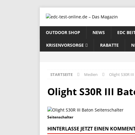
OUTDOOR SHOP
NEWS
EDC BEI
KRISENVORSORGE
RABATTE
N
STARTSEITE
Medien
Olight S30R II
Olight S30R III Ba
Seitenschalter
HINTERLASSE JETZT EINEN KOMMEN