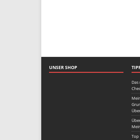
UNSER SHOP
TIP
Das 
Chec
Mein
Grun
Übe
Über
Mein
Top 