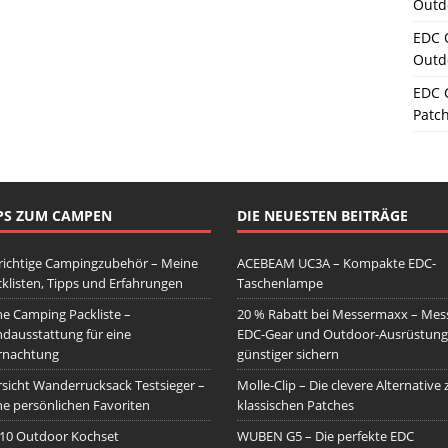
Outd
EDC 
Outd
EDC 
Patc
PS ZUM CAMPEN
DIE NEUESTEN BEITRÄGE
richtige Campingzubehör – Meine
ACEBEAM UC3A – Kompakte EDC-
klisten, Tipps und Erfahrungen
Taschenlampe
e Camping Packliste –
20 % Rabatt bei Messermaxx – Mess
dausstattung für eine
EDC-Gear und Outdoor-Ausrüstung
rnachtung
günstiger sichern
sicht Wanderrucksack Testsieger –
Molle-Clip – Die clevere Alternative 
e persönlichen Favoriten
klassischen Patches
10 Outdoor Kochset
WUBEN G5 – Die perfekte EDC