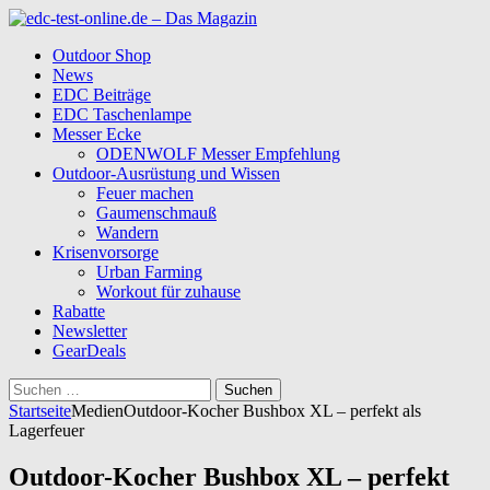
Outdoor Shop
News
EDC Beiträge
EDC Taschenlampe
Messer Ecke
ODENWOLF Messer Empfehlung
Outdoor-Ausrüstung und Wissen
Feuer machen
Gaumenschmauß
Wandern
Krisenvorsorge
Urban Farming
Workout für zuhause
Rabatte
Newsletter
GearDeals
Suchen
nach:
Startseite
Medien
Outdoor-Kocher Bushbox XL – perfekt als
Lagerfeuer
Outdoor-Kocher Bushbox XL – perfekt