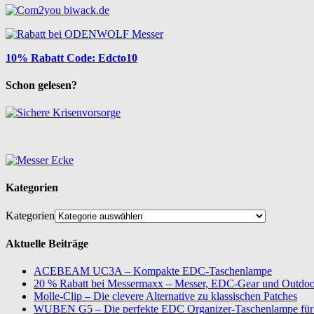
10% Rabatt Code: Edcto10
Schon gelesen?
Kategorien
Kategorien
Aktuelle Beiträge
ACEBEAM UC3A – Kompakte EDC-Taschenlampe
20 % Rabatt bei Messermaxx – Messer, EDC-Gear und Outdoor
Molle-Clip – Die clevere Alternative zu klassischen Patches
WUBEN G5 – Die perfekte EDC Organizer-Taschenlampe für 