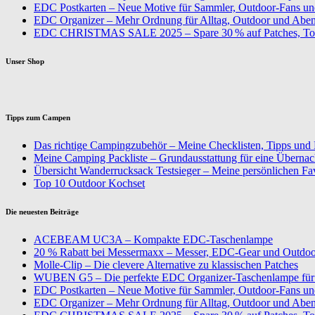
EDC Postkarten – Neue Motive für Sammler, Outdoor-Fans u
EDC Organizer – Mehr Ordnung für Alltag, Outdoor und Aben
EDC CHRISTMAS SALE 2025 – Spare 30 % auf Patches, To
Unser Shop
Tipps zum Campen
Das richtige Campingzubehör – Meine Checklisten, Tipps und
Meine Camping Packliste – Grundausstattung für eine Überna
Übersicht Wanderrucksack Testsieger – Meine persönlichen Fa
Top 10 Outdoor Kochset
Die neuesten Beiträge
ACEBEAM UC3A – Kompakte EDC-Taschenlampe
20 % Rabatt bei Messermaxx – Messer, EDC-Gear und Outdoor
Molle-Clip – Die clevere Alternative zu klassischen Patches
WUBEN G5 – Die perfekte EDC Organizer-Taschenlampe für 
EDC Postkarten – Neue Motive für Sammler, Outdoor-Fans u
EDC Organizer – Mehr Ordnung für Alltag, Outdoor und Aben