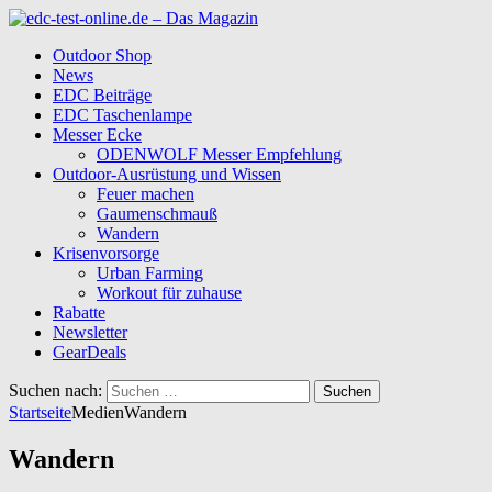
Outdoor Shop
News
EDC Beiträge
EDC Taschenlampe
Messer Ecke
ODENWOLF Messer Empfehlung
Outdoor-Ausrüstung und Wissen
Feuer machen
Gaumenschmauß
Wandern
Krisenvorsorge
Urban Farming
Workout für zuhause
Rabatte
Newsletter
GearDeals
Suchen nach:
Startseite
Medien
Wandern
Wandern