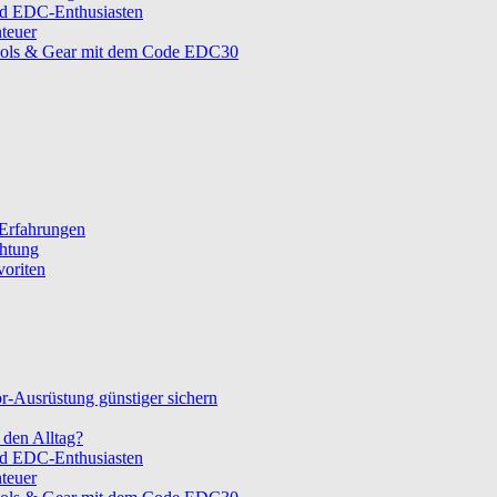
nd EDC-Enthusiasten
teuer
ols & Gear mit dem Code EDC30
 Erfahrungen
chtung
voriten
-Ausrüstung günstiger sichern
den Alltag?
nd EDC-Enthusiasten
teuer