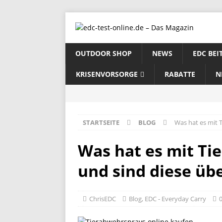
OUTDOOR SHOP
NEWS
EDC BEI
KRISENVORSORGE
RABATTE
N
STARTSEITE
BLOG
Was hat es mit 
Was hat es mit Ti
und sind diese üb
ChrisEDC
Blog
,
EDC - Everyday Carry