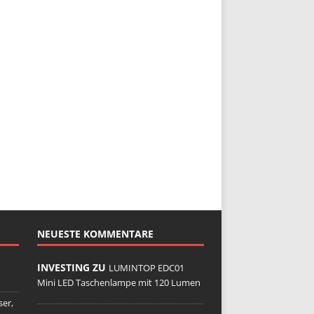
NEUESTE KOMMENTARE
INVESTING ZU
LUMINTOP EDC01
Mini LED Taschenlampe mit 120 Lumen
er,