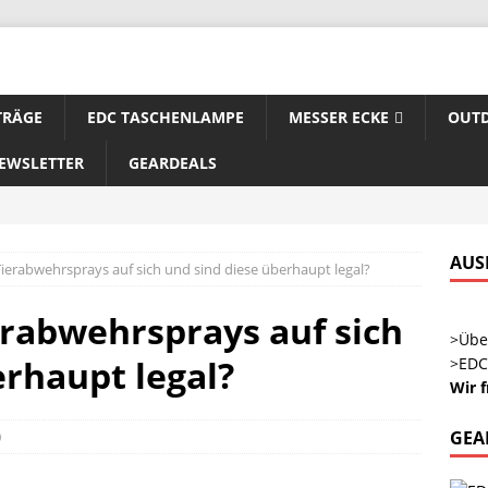
TRÄGE
EDC TASCHENLAMPE
MESSER ECKE
OUTD
EWSLETTER
GEARDEALS
AUS
Tierabwehrsprays auf sich und sind diese überhaupt legal?
erabwehrsprays auf sich
>Übe
erhaupt legal?
>EDC
Wir 
GEA
0