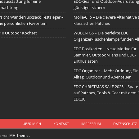
dausstattung für eine
EDC-Gear und Outdoor-Ausrüstung
rnachtung
günstiger sichern
sicht Wanderrucksack Testsieger –
Molle-Clip – Die clevere Alternative 
e persönlichen Favoriten
klassischen Patches
10 Outdoor Kochset
WUBEN G5 – Die perfekte EDC
Organizer-Taschenlampe für den All
EDC Postkarten – Neue Motive für
Sammler, Outdoor-Fans und EDC-
Enthusiasten
EDC Organizer – Mehr Ordnung für
Alltag, Outdoor und Abenteuer
EDC CHRISTMAS SALE 2025 – Spare
auf Patches, Tools & Gear mit dem
EDC30
ÜBER MICH
KONTAKT
IMPRESSUM
DATENSCHUTZ
e von
MH Themes