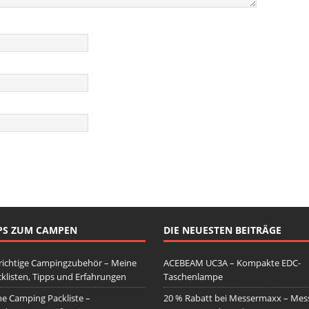
PS ZUM CAMPEN
DIE NEUESTEN BEITRÄGE
richtige Campingzubehör – Meine
ACEBEAM UC3A – Kompakte EDC-
klisten, Tipps und Erfahrungen
Taschenlampe
e Camping Packliste –
20 % Rabatt bei Messermaxx – Mess