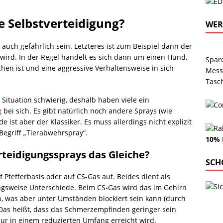
e Selbstverteidigung?
WE
 auch gefährlich sein. Letzteres ist zum Beispiel dann der
 wird. In der Regel handelt es sich dann um einen Hund,
Spar
hen ist und eine aggressive Verhaltensweise in sich
Mess
Tasc
r Situation schwierig, deshalb haben viele ein
g
bei sich. Es gibt natürlich noch andere Sprays (wie
ist aber der Klassiker. Es muss allerdings nicht explizit
egriff „Tierabwehrspray“.
10% 
rteidigungssprays das Gleiche?
SCH
 Pfefferbasis oder auf CS-Gas auf. Beides dient als
ungsweise Unterschiede. Beim CS-Gas wird das im Gehirn
 was aber unter Umständen blockiert sein kann (durch
 Das heißt, dass das Schmerzempfinden geringer sein
r in einem reduzierten Umfang erreicht wird.