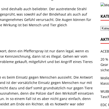
 sind deshalb auch beliebter. Der austretende Strahl
 gesprüht, was sowohl auf der Bindehaut als auch auf
KAT
nangenehmes Gefühl verursacht. Die Augen können für
e Wirkung ist bei Mensch und Tier gleich
AKT
wort, denn ein Pfefferspray ist nur dann legal, wenn es
ACEB
iese Kennzeichnung, dann ist es illegal. Gehen wir vom
20 %
Probleme gekauft, mitgeführt und bei Angriff eines Tieres
Gear
sich
 wie es beim Einsatz gegen Menschen aussieht. Die Antwort
Molle
land ist der vorsätzliche Einsatz gegen Menschen nur mit
klass
 nicht dazu und darf somit grundsätzlich nur gegen Tiere
WUBE
 Ausnahmen, denn die Polizei darf den Wirkstoff einsetzen
Tasc
n. In so einem Fall ist es aber nicht ganz einfach, denn
eidet am Ende ein Richter, ob es Notwehr war oder
EDC 