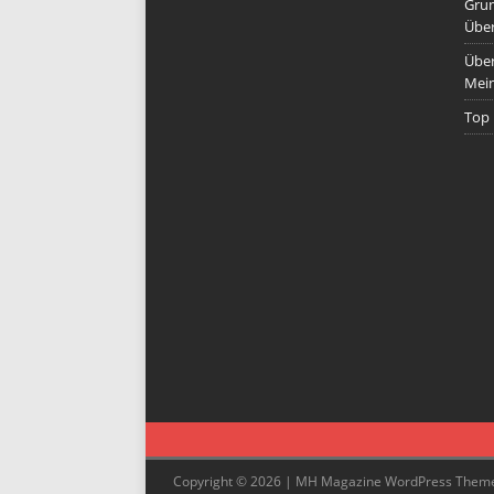
Grun
Übe
Über
Mein
Top 
Copyright © 2026 | MH Magazine WordPress Them