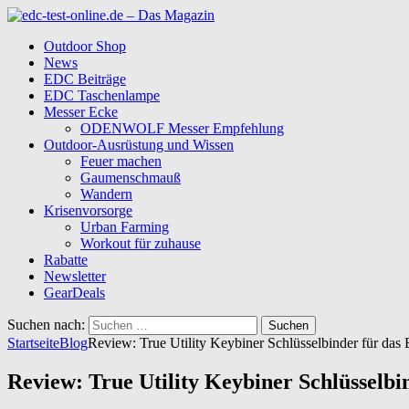
Outdoor Shop
News
EDC Beiträge
EDC Taschenlampe
Messer Ecke
ODENWOLF Messer Empfehlung
Outdoor-Ausrüstung und Wissen
Feuer machen
Gaumenschmauß
Wandern
Krisenvorsorge
Urban Farming
Workout für zuhause
Rabatte
Newsletter
GearDeals
Suchen nach:
Startseite
Blog
Review: True Utility Keybiner Schlüsselbinder für da
Review: True Utility Keybiner Schlüsselb