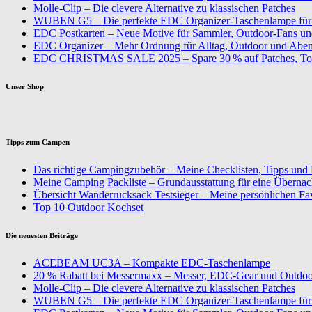
Molle-Clip – Die clevere Alternative zu klassischen Patches
WUBEN G5 – Die perfekte EDC Organizer-Taschenlampe für 
EDC Postkarten – Neue Motive für Sammler, Outdoor-Fans u
EDC Organizer – Mehr Ordnung für Alltag, Outdoor und Aben
EDC CHRISTMAS SALE 2025 – Spare 30 % auf Patches, To
Unser Shop
Tipps zum Campen
Das richtige Campingzubehör – Meine Checklisten, Tipps und
Meine Camping Packliste – Grundausstattung für eine Überna
Übersicht Wanderrucksack Testsieger – Meine persönlichen Fa
Top 10 Outdoor Kochset
Die neuesten Beiträge
ACEBEAM UC3A – Kompakte EDC-Taschenlampe
20 % Rabatt bei Messermaxx – Messer, EDC-Gear und Outdoor
Molle-Clip – Die clevere Alternative zu klassischen Patches
WUBEN G5 – Die perfekte EDC Organizer-Taschenlampe für 