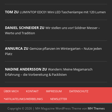
TOM ZU
LUMINTOP EDC01 Mini LED Taschenlampe mit 120 Lumen
DANIEL SCHNEIDER ZU
Wir stellen uns vor! Söldner Messer –
Werte und Tradition
ANNURCA ZU
Gemüse pflanzen im Wintergarten – Nutze jeden
Platz
NADINE ANDERSSON ZU
Wandern: Meine Megamarsch
Erfahrung – die Vorbereitung & Packlisten
ÜBER MICH
KONTAKT
IMPRESSUM
DATENSCHUTZ
*AFFILIATELINKS/WERBELINKS
NEWSLETTER
Copyright © 2026 | MH Magazine WordPress Theme von
MH Themes