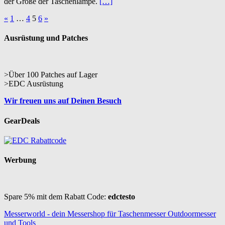
der Größe der Taschenlampe.
[…]
Beitragsnavigation
«
1
…
4
5
6
»
Ausrüstung und Patches
>Über 100 Patches auf Lager
>EDC Ausrüstung
Wir freuen uns auf Deinen Besuch
GearDeals
Werbung
Spare 5% mit dem Rabatt Code:
edctesto
Messerworld - dein Messershop für Taschenmesser Outdoormesser
und Tools